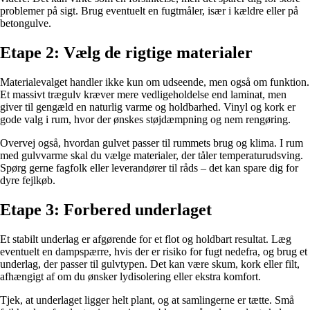
problemer på sigt. Brug eventuelt en fugtmåler, især i kældre eller på
betongulve.
Etape 2: Vælg de rigtige materialer
Materialevalget handler ikke kun om udseende, men også om funktion.
Et massivt trægulv kræver mere vedligeholdelse end laminat, men
giver til gengæld en naturlig varme og holdbarhed. Vinyl og kork er
gode valg i rum, hvor der ønskes støjdæmpning og nem rengøring.
Overvej også, hvordan gulvet passer til rummets brug og klima. I rum
med gulvvarme skal du vælge materialer, der tåler temperaturudsving.
Spørg gerne fagfolk eller leverandører til råds – det kan spare dig for
dyre fejlkøb.
Etape 3: Forbered underlaget
Et stabilt underlag er afgørende for et flot og holdbart resultat. Læg
eventuelt en dampspærre, hvis der er risiko for fugt nedefra, og brug et
underlag, der passer til gulvtypen. Det kan være skum, kork eller filt,
afhængigt af om du ønsker lydisolering eller ekstra komfort.
Tjek, at underlaget ligger helt plant, og at samlingerne er tætte. Små