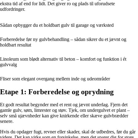
ekstra tid af end for lidt. Det giver ro og plads til uforudsete
udfordringer.
Sådan opbygger du et holdbart gulv til garage og værksted
Forberedelse før ny gulvbehandling – sådan sikrer du et jævnt og
holdbart resultat
Linoleum som blødt alternativ til beton – komfort og funktion i ét
gulvvalg
Fliser som elegant overgang mellem inde og udeområder
Etape 1: Forberedelse og oprydning
Et godt resultat begynder med et rent og jævnt underlag. Fjern det
gamle gulv, søm, limrester og støv. Tjek, om undergulvet er plant –
selv små ujævnheder kan give knirkende eller skæve gulvbrædder
senere.
Hvis du opdager fugt, revner eller skader, skal de udbedres, før du går
videre. Det kan virke som en forsinkelse, men det sparer dig for store