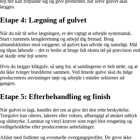
fejl her kan forplante sig og give problemer, når selve gulvet skal
lægges.
Etape 4: Lægning af gulvet
Når du når til selve lægningen, er det vigtigt at arbejde systematisk.
Start i rummets længderetning og arbejd dig fremad. Brug
afstandsklodser mod væggene, så gulvet kan udvide sig naturligt. Mål
og tilpas løbende – det er bedre at bruge lidt ekstra tid på præcision end
at skulle rette fejl senere.
Hvis du lægger klikgulv, så sørg for, at samlingerne er helt tætte, og at
du ikke tvinger brædderne sammen. Ved limede gulve skal du følge
producentens anvisninger nøje og arbejde i mindre sektioner ad
gangen.
Etape 5: Efterbehandling og finish
Når gulvet er lagt, handler det om at give det den rette beskyttelse.
Trægulve kan olieres, lakeres eller vokses, afhængigt af ønsket udtryk
og slidstyrke. Laminat og vinyl kræver som regel blot rengøring og
vedligeholdelse efter producentens anbefalinger.
Afslut med fodlister og eventuelle overgangsprofiler. De giver ikke