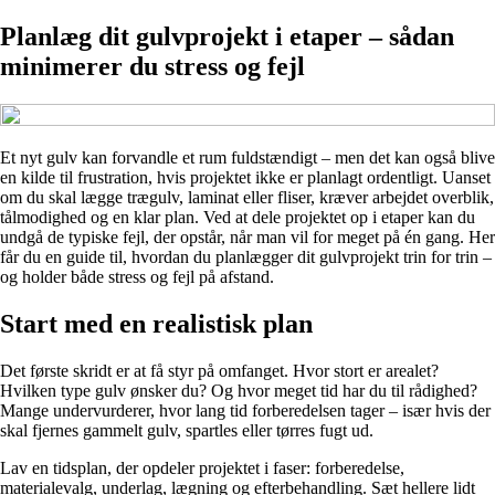
Planlæg dit gulvprojekt i etaper – sådan
minimerer du stress og fejl
Et nyt gulv kan forvandle et rum fuldstændigt – men det kan også blive
en kilde til frustration, hvis projektet ikke er planlagt ordentligt. Uanset
om du skal lægge trægulv, laminat eller fliser, kræver arbejdet overblik,
tålmodighed og en klar plan. Ved at dele projektet op i etaper kan du
undgå de typiske fejl, der opstår, når man vil for meget på én gang. Her
får du en guide til, hvordan du planlægger dit gulvprojekt trin for trin –
og holder både stress og fejl på afstand.
Start med en realistisk plan
Det første skridt er at få styr på omfanget. Hvor stort er arealet?
Hvilken type gulv ønsker du? Og hvor meget tid har du til rådighed?
Mange undervurderer, hvor lang tid forberedelsen tager – især hvis der
skal fjernes gammelt gulv, spartles eller tørres fugt ud.
Lav en tidsplan, der opdeler projektet i faser: forberedelse,
materialevalg, underlag, lægning og efterbehandling. Sæt hellere lidt