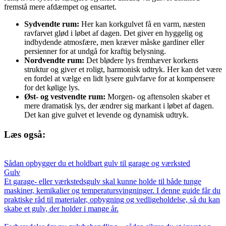
fremstå mere afdæmpet og ensartet.
Sydvendte rum:
Her kan korkgulvet få en varm, næsten
ravfarvet glød i løbet af dagen. Det giver en hyggelig og
indbydende atmosfære, men kræver måske gardiner eller
persienner for at undgå for kraftig belysning.
Nordvendte rum:
Det blødere lys fremhæver korkens
struktur og giver et roligt, harmonisk udtryk. Her kan det være
en fordel at vælge en lidt lysere gulvfarve for at kompensere
for det kølige lys.
Øst- og vestvendte rum:
Morgen- og aftensolen skaber et
mere dramatisk lys, der ændrer sig markant i løbet af dagen.
Det kan give gulvet et levende og dynamisk udtryk.
Læs også:
Sådan opbygger du et holdbart gulv til garage og værksted
Gulv
Et garage- eller værkstedsgulv skal kunne holde til både tunge
maskiner, kemikalier og temperatursvingninger. I denne guide får du
praktiske råd til materialer, opbygning og vedligeholdelse, så du kan
skabe et gulv, der holder i mange år.