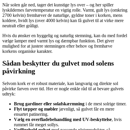
Når solen går ned, tager det kunstige lys over – og her spiller
lyskildernes farvetemperatur en vigtig rolle. Varmt, gult lys (omkring
2700 kelvin) fremhæver de naturlige, gyldne toner i korken, mens
koldere, hvidt lys (over 4000 kelvin) kan få gulvet til at virke mere
neutralt eller gråligt.
Hvis du ønsker en hyggelig og naturlig stemning, kan du med fordel
vælge lamper med varmt lys og dæmpbar funktion. Det giver
mulighed for at justere stemningen efter behov og fremhæve
korkens organiske karakter.
Sådan beskytter du gulvet mod solens
påvirkning
Selvom kork er et robust materiale, kan langvarig og direkte sol
påvirke farven over tid. Her er nogle enkle råd til at bevare gulvets
udtryk:
Brug gardiner eller solafskærmning
i de mest solrige timer.
Flyt tæpper og møbler
jævnligt, så gulvet får en mere
ensartet patinering.
Vælg en overfladebehandling med UV-beskyttelse
, hvis
rummet får meget sollys.
Vedligehold gulvet
med passende plejeprodukter, så