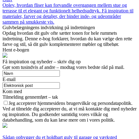
Oplev, hvordan fliser kan forvandle overgangen mellem stue og
terrasse til et elegant og funktionelt helhedsudtryk. Få inspiration til
materialer, farver og detaljer, der binder inde- og udeområder
sammen på smukkeste vis.
Gulvbelægningens indvirkning på indretningen
Opdag hvordan dit gulv ofte sætter tonen for hele rummets
indretning. Denne e-bog forklarer, hvordan du kan vælge den rette
farve og stil, så dit gulv komplementerer møbler og tilbehør.
Hent e-bogen
Få inspiration og nyheder – skriv dig op
Gør som tusindvis af andre – modtag vores bedste råd på mail.
E-mail
Kom med
Tilmelding gennemført – tak
Jeg accepterer hjemmesidens brugervilkår og persondatapolitik.
Ved at tilmelde dig accepterer du, at vi må kontakte dig med nyheder
og inspiration. Du godkender samtidig vores vilkår og
databehandling, som du kan læse mere om i vores politik.
Sådan opbygger du et holdbart gulv til garage og værksted