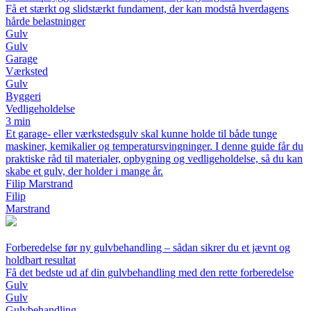
Få et stærkt og slidstærkt fundament, der kan modstå hverdagens
hårde belastninger
Gulv
Gulv
Garage
Værksted
Gulv
Byggeri
Vedligeholdelse
3 min
Et garage- eller værkstedsgulv skal kunne holde til både tunge
maskiner, kemikalier og temperatursvingninger. I denne guide får du
praktiske råd til materialer, opbygning og vedligeholdelse, så du kan
skabe et gulv, der holder i mange år.
Filip Marstrand
Filip
Marstrand
Forberedelse før ny gulvbehandling – sådan sikrer du et jævnt og
holdbart resultat
Få det bedste ud af din gulvbehandling med den rette forberedelse
Gulv
Gulv
Gulvbehandling