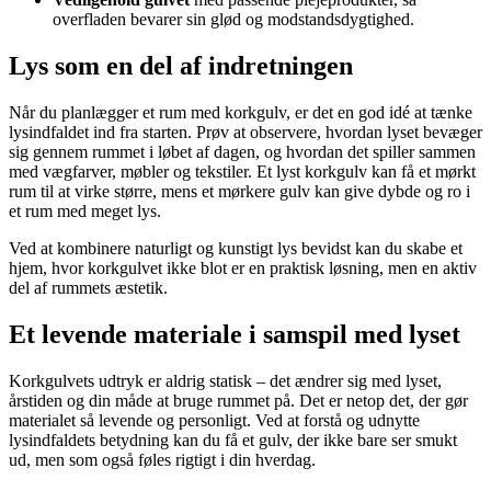
overfladen bevarer sin glød og modstandsdygtighed.
Lys som en del af indretningen
Når du planlægger et rum med korkgulv, er det en god idé at tænke
lysindfaldet ind fra starten. Prøv at observere, hvordan lyset bevæger
sig gennem rummet i løbet af dagen, og hvordan det spiller sammen
med vægfarver, møbler og tekstiler. Et lyst korkgulv kan få et mørkt
rum til at virke større, mens et mørkere gulv kan give dybde og ro i
et rum med meget lys.
Ved at kombinere naturligt og kunstigt lys bevidst kan du skabe et
hjem, hvor korkgulvet ikke blot er en praktisk løsning, men en aktiv
del af rummets æstetik.
Et levende materiale i samspil med lyset
Korkgulvets udtryk er aldrig statisk – det ændrer sig med lyset,
årstiden og din måde at bruge rummet på. Det er netop det, der gør
materialet så levende og personligt. Ved at forstå og udnytte
lysindfaldets betydning kan du få et gulv, der ikke bare ser smukt
ud, men som også føles rigtigt i din hverdag.