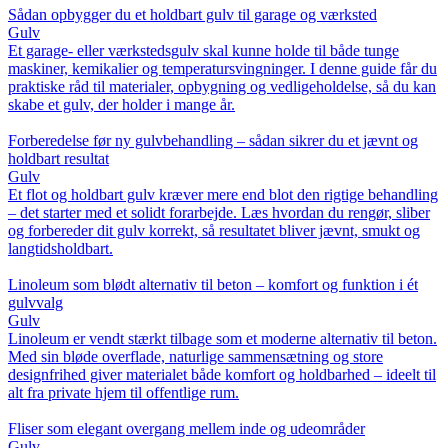
Sådan opbygger du et holdbart gulv til garage og værksted
Gulv
Et garage- eller værkstedsgulv skal kunne holde til både tunge
maskiner, kemikalier og temperatursvingninger. I denne guide får du
praktiske råd til materialer, opbygning og vedligeholdelse, så du kan
skabe et gulv, der holder i mange år.
Forberedelse før ny gulvbehandling – sådan sikrer du et jævnt og
holdbart resultat
Gulv
Et flot og holdbart gulv kræver mere end blot den rigtige behandling
– det starter med et solidt forarbejde. Læs hvordan du rengør, sliber
og forbereder dit gulv korrekt, så resultatet bliver jævnt, smukt og
langtidsholdbart.
Linoleum som blødt alternativ til beton – komfort og funktion i ét
gulvvalg
Gulv
Linoleum er vendt stærkt tilbage som et moderne alternativ til beton.
Med sin bløde overflade, naturlige sammensætning og store
designfrihed giver materialet både komfort og holdbarhed – ideelt til
alt fra private hjem til offentlige rum.
Fliser som elegant overgang mellem inde og udeområder
Gulv