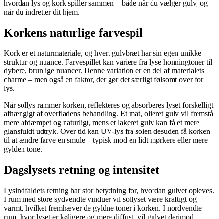
hvordan lys og kork spiller sammen – både når du vælger gulv, og
når du indretter dit hjem.
Korkens naturlige farvespil
Kork er et naturmateriale, og hvert gulvbræt har sin egen unikke
struktur og nuance. Farvespillet kan variere fra lyse honningtoner til
dybere, brunlige nuancer. Denne variation er en del af materialets
charme – men også en faktor, der gør det særligt følsomt over for
lys.
Når sollys rammer korken, reflekteres og absorberes lyset forskelligt
afhængigt af overfladens behandling. Et mat, olieret gulv vil fremstå
mere afdæmpet og naturligt, mens et lakeret gulv kan få et mere
glansfuldt udtryk. Over tid kan UV-lys fra solen desuden få korken
til at ændre farve en smule – typisk mod en lidt mørkere eller mere
gylden tone.
Dagslysets retning og intensitet
Lysindfaldets retning har stor betydning for, hvordan gulvet opleves.
I rum med store sydvendte vinduer vil sollyset være kraftigt og
varmt, hvilket fremhæver de gyldne toner i korken. I nordvendte
rum, hvor lyset er køligere og mere diffust, vil gulvet derimod