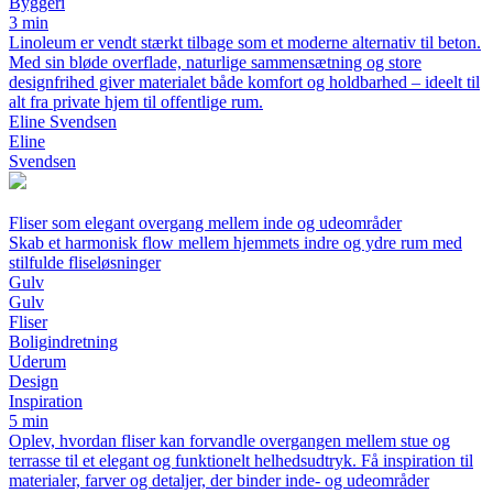
Byggeri
3 min
Linoleum er vendt stærkt tilbage som et moderne alternativ til beton.
Med sin bløde overflade, naturlige sammensætning og store
designfrihed giver materialet både komfort og holdbarhed – ideelt til
alt fra private hjem til offentlige rum.
Eline Svendsen
Eline
Svendsen
Fliser som elegant overgang mellem inde og udeområder
Skab et harmonisk flow mellem hjemmets indre og ydre rum med
stilfulde fliseløsninger
Gulv
Gulv
Fliser
Boligindretning
Uderum
Design
Inspiration
5 min
Oplev, hvordan fliser kan forvandle overgangen mellem stue og
terrasse til et elegant og funktionelt helhedsudtryk. Få inspiration til
materialer, farver og detaljer, der binder inde- og udeområder