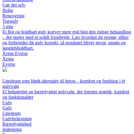
Gør det selv
Bolig
Renovering
Trægulv
5 min
Et flot og holdbart gulv kræver mere end blot den rigtige behandling
– det starter med et solidt forarbejde. Læs hvordan du rengør, sliber
og forbereder dit gulv korrekt, så resultatet bliver jævnt, smukt og
langtidsholdbart.
Xenia Everse
Xenia
Everse
Linoleum som blødt alternativ til beton – komfort og funktion i ét
gulvvalg
Et behageligt og bæredygtigt gulvvalg, der forener æstetik, komfort
og funktionalitet
Gulv
Gulv
Linoleum
Gulvbelægning
Bæredygtighed
Indretning