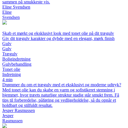
sammen på smukkeste vis.
Eline Svendsen
Eline
Svendsen
Skab et mørkt og eksklusivt look med tonet olie på dit trægulv
Giv dit trægulv karakter og dybde med en elegant, mørk finish
Gulv
Gulv
Trægulv
Boligindretning
Gulvbehandling
Tonet olie
Indretning
4 min
Drømmer du om et trægulv med et eksklusivt og moderne udtryk?
Med tonet olie kan du skabe en varm og sofistikeret stemning i
hjemmet, hvor træets naturlige struktur stadig står smukt frem. Få
tips til forberedelse, påføring og vedligeholdelse, så du opnår et
holdbart og stilfuldt resultat.
Jesper Rasmussen
Jesper
Rasmussen