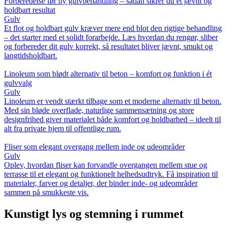
Forberedelse før ny gulvbehandling – sådan sikrer du et jævnt og
holdbart resultat
Gulv
Et flot og holdbart gulv kræver mere end blot den rigtige behandling
– det starter med et solidt forarbejde. Læs hvordan du rengør, sliber
og forbereder dit gulv korrekt, så resultatet bliver jævnt, smukt og
langtidsholdbart.
Linoleum som blødt alternativ til beton – komfort og funktion i ét
gulvvalg
Gulv
Linoleum er vendt stærkt tilbage som et moderne alternativ til beton.
Med sin bløde overflade, naturlige sammensætning og store
designfrihed giver materialet både komfort og holdbarhed – ideelt til
alt fra private hjem til offentlige rum.
Fliser som elegant overgang mellem inde og udeområder
Gulv
Oplev, hvordan fliser kan forvandle overgangen mellem stue og
terrasse til et elegant og funktionelt helhedsudtryk. Få inspiration til
materialer, farver og detaljer, der binder inde- og udeområder
sammen på smukkeste vis.
Kunstigt lys og stemning i rummet